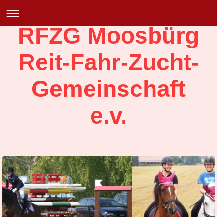
RFZG Moosbürg
Reit-Fahr-Zucht-
Gemeinschaft
e.v.