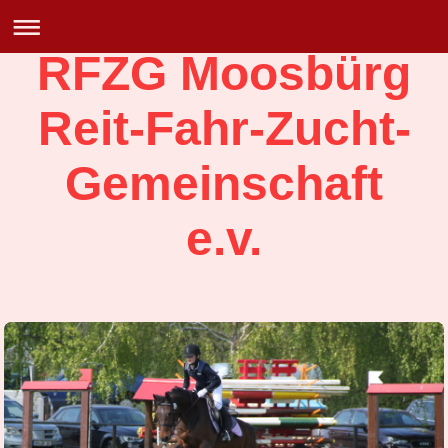
RFZG Moosbürg
Reit-Fahr-Zucht-
Gemeinschaft
e.v.