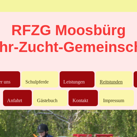
RFZG Moosbürg
hr-Zucht-Gemeinsch
r uns
Schulpferde
Leistungen
Reitstunden
Anfahrt
Gästebuch
Kontakt
Impressum